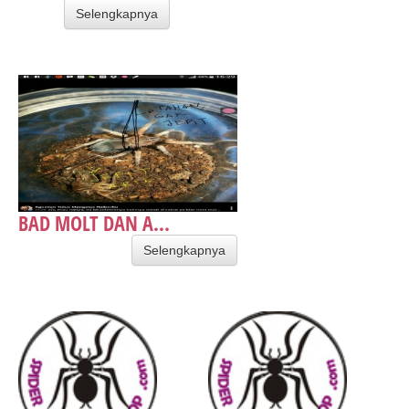
Selengkapnya
BAD MOLT DAN A...
Selengkapnya