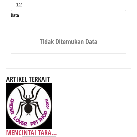
Data
Tidak Ditemukan Data
ARTIKEL TERKAIT
MENCINTAI TARA...