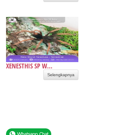
XENESTHIS SP W...
Selengkapnya