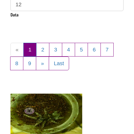
Data
«
1
2
3
4
5
6
7
8
9
»
Last