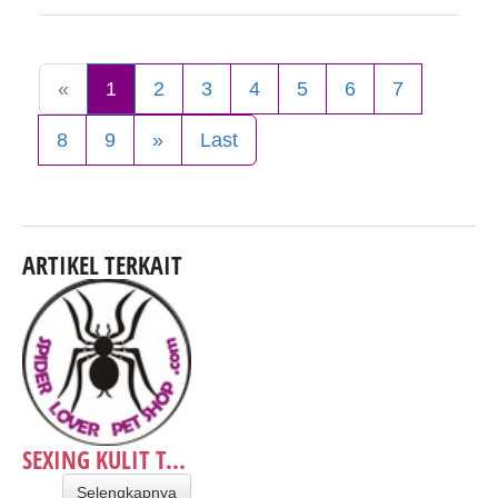
«
1
2
3
4
5
6
7
8
9
»
Last
ARTIKEL TERKAIT
SEXING KULIT T...
Selengkapnya