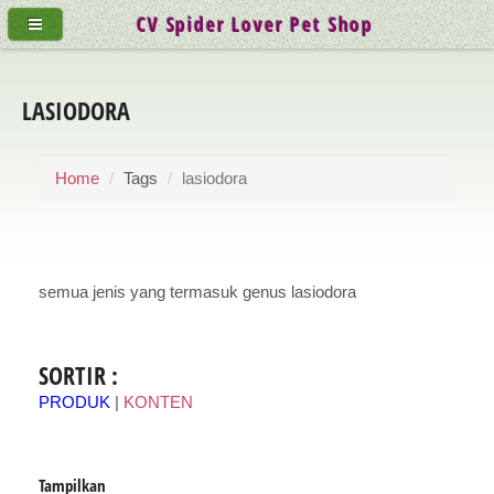
CV Spider Lover Pet Shop
LASIODORA
Home
Tags
lasiodora
semua jenis yang termasuk genus lasiodora
SORTIR :
PRODUK
|
KONTEN
Tampilkan