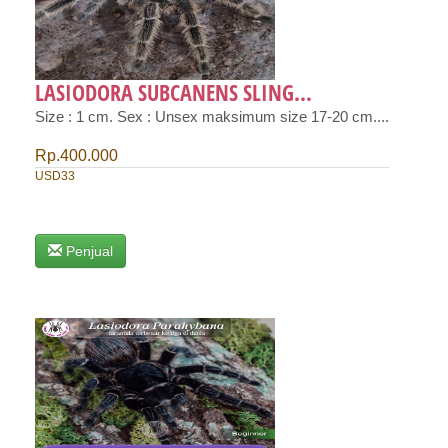
LASIODORA SUBCANENS SLING...
Size : 1 cm. Sex : Unsex maksimum size 17-20 cm....
Rp.400.000
USD33
Penjual