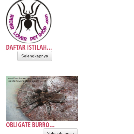
DAFTAR ISTILAH...
Selengkapnya
OBLIGATE BURRO...
Selengkapnya