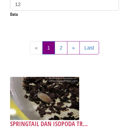
Data
«
1
2
»
Last
SPRINGTAIL DAN ISOPODA TR...