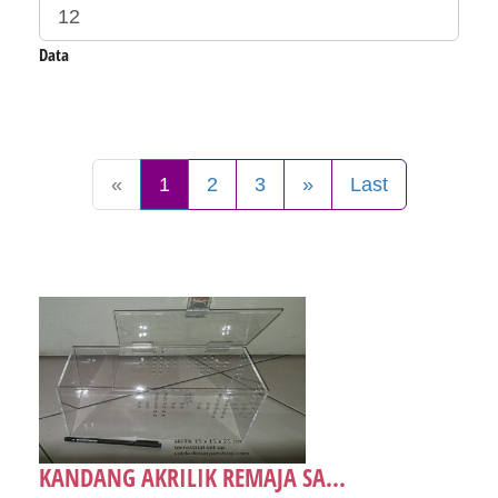
Data
«
1
2
3
»
Last
KANDANG AKRILIK REMAJA SA...