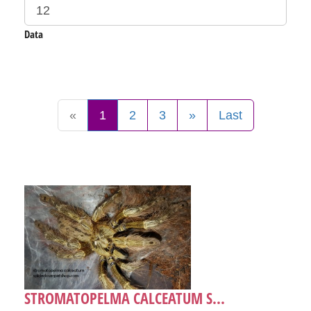
Data
«
1
2
3
»
Last
STROMATOPELMA CALCEATUM S...