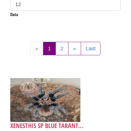
Data
«
1
2
»
Last
XENESTHIS SP BLUE TARANT...