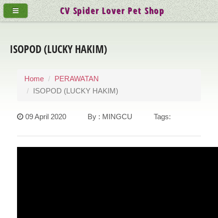
CV Spider Lover Pet Shop
ISOPOD (LUCKY HAKIM)
Home
PERAWATAN
ISOPOD (LUCKY HAKIM)
09 April 2020 By : MINGCU Tags: