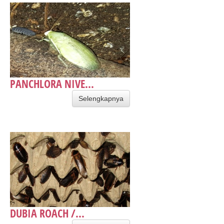
PANCHLORA NIVE...
Selengkapnya
DUBIA ROACH /...